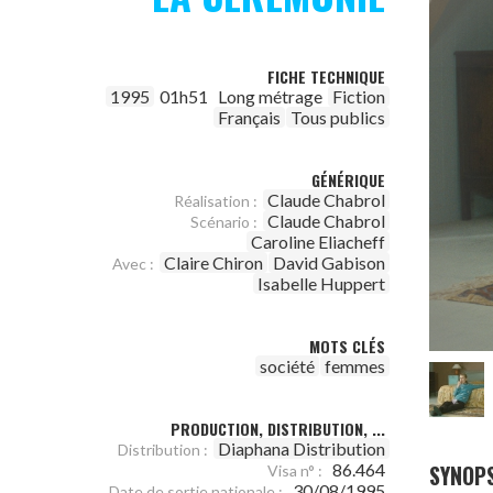
FICHE TECHNIQUE
1995
01h51
Long métrage
Fiction
Français
Tous publics
GÉNÉRIQUE
Claude Chabrol
Réalisation :
Claude Chabrol
Scénario :
Caroline Eliacheff
Claire Chiron
David Gabison
Avec :
Isabelle Huppert
MOTS CLÉS
société
femmes
PRODUCTION, DISTRIBUTION, ...
Diaphana Distribution
Distribution :
SYNOPS
86.464
Visa n° :
30/08/1995
Date de sortie nationale :