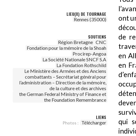
l’ava
LIEU(X) DE TOURNAGE
ont un
Rennes (35000)
décou
de re
SOUTIENS
Région Bretagne
CNC
traver
Fondation pour la mémoire de la Shoah
Procirep-Angoa
en Al
La Société Nationale SNCF S.A
en Fr
La Fondation Rothschild
Le Ministère des Armées et des Anciens
d’enf
combattants – Secrétariat général pour
l’administration – Direction de la mémoire,
occu
de la culture et des archives
déten
the German Federal Ministry of Finance et
the Foundation Remembrance
deven
survi
LIENS
qui s
Télécharger
Photos :
indiv