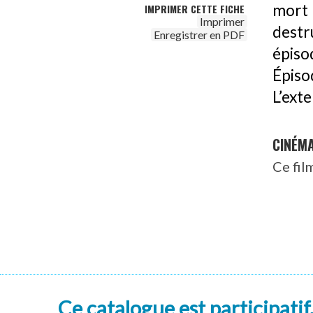
mort
IMPRIMER CETTE FICHE
Imprimer
dest
Enregistrer en PDF
épis
Épiso
L’exte
CINÉM
Ce fil
Ce catalogue est participatif