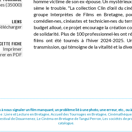
homme victime de son ex-épouse. Un mystérieux c
es (35000)
sème le trouble. "La collection Clin d’œil du cin
groupe Interprètes de Films en Bretagne, pou
comédien·nes, cinéastes et technicien·nes du ter
LIENS
élécharger
budget alloué, ce projet encourage la création col
de solidarité. Plus de 100 professionnel·les ont r
films ont été tournés à l'hiver 2024-2025. U
CETTE FICHE
transmission, qui témoigne de la vitalité et la div
Imprimer
trer en PDF
pas à nous signaler un film manquant, un problème lié à une photo, une erreur, etc., o
ue : Livre et Lecture en Bretagne, Accueil des Tournages en Bretagne, Cinémathèqu
stival de Douarnenez, Le Cinéma en Bretagne de Tangui Perron, Les sociétés de prod
catalogue.