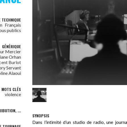
E TECHNIQUE
on
Français
ous publics
GÉNÉRIQUE
ur Mercier
viane Orhan
cent Burlot
ry Servant
line Alaoui
MOTS CLÉS
violence
IBUTION, ...
SYNOPSIS
Dans l’intimité d’un studio de radio, une journa
DE TOURNAGE