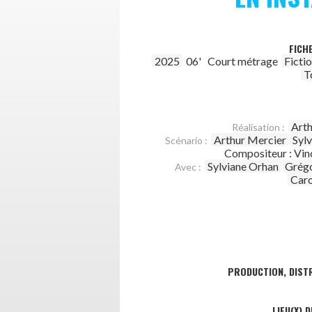
FICH
2025
06'
Court métrage
Ficti
T
Arth
Réalisation :
Arthur Mercier
Syl
Scénario :
Compositeur : Vin
Sylviane Orhan
Grégo
Avec :
Caro
PRODUCTION, DISTR
LIEU(X) 