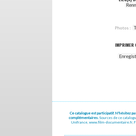
Renn
T
Photos :
IMPRIMER 
Enregis
Ce catalogue est participatif. N'hésitez 
complémentaires.
Sources de ce catalog
Unifrance, www.film-documentaire.fr, Fe