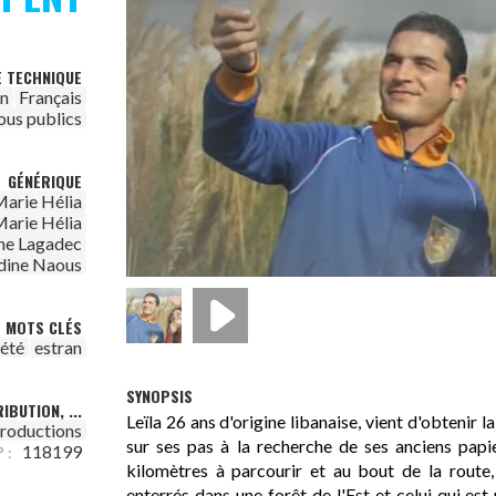
E TECHNIQUE
on
Français
ous publics
GÉNÉRIQUE
arie Hélia
arie Hélia
ne Lagadec
dine Naous
MOTS CLÉS
iété
estran
SYNOPSIS
IBUTION, ...
Leïla 26 ans d'origine libanaise, vient d'obtenir la
Productions
sur ses pas à la recherche de ses anciens papi
118199
 :
kilomètres à parcourir et au bout de la route,
enterrés dans une forêt de l'Est et celui qui est