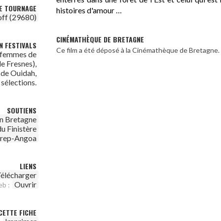
DE TOURNAGE
histoires d'amour …
ff (29680)
CINÉMATHÈQUE DE BRETAGNE
N FESTIVALS
Ce film a été déposé à la Cinémathèque de Bretagne.
e femmes de
e Fresnes),
m de Ouidah,
 sélections.
SOUTIENS
n Bretagne
u Finistère
irep-Angoa
LIENS
élécharger
Ouvrir
eb :
CETTE FICHE