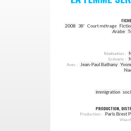
FICH
2008
38'
Court métrage
Ficti
Arabe
T
M
Réalisation :
M
Scénario :
Jean-Paul Bathany
Yvon
Avec :
Na
immigration
soc
PRODUCTION, DISTR
Paris Brest 
Production :
Visa n°