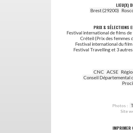
LIEU(X) 
Brest (29200)
Rosco
PRIX & SÉLECTIONS E
Festival international de films d
Créteil (Prix des femmes d
Festival international du fil
Festival Travelling et 3 autres
CNC
ACSE
Régio
Conseil Départemental d
Proc
T
Photos :
Site w
IMPRIMER 