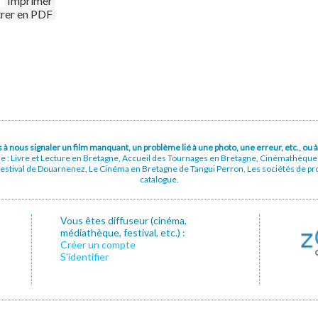
Imprimer
trer en PDF
pas à nous signaler un film manquant, un problème lié à une photo, une erreur, etc., o
ue : Livre et Lecture en Bretagne, Accueil des Tournages en Bretagne, Cinémathèqu
stival de Douarnenez, Le Cinéma en Bretagne de Tangui Perron, Les sociétés de prod
catalogue.
Vous êtes diffuseur (cinéma,
médiathèque, festival, etc.) :
Créer un compte
S’identifier