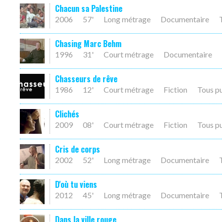
Chacun sa Palestine
2006
57'
Long métrage
Documentaire
Chasing Marc Behm
1996
31'
Court métrage
Documentaire
Chasseurs de rêve
1986
12'
Court métrage
Fiction
Tous p
Clichés
2009
08'
Court métrage
Fiction
Tous p
Cris de corps
2002
52'
Long métrage
Documentaire
D'où tu viens
2012
45'
Long métrage
Documentaire
Dans la ville rouge