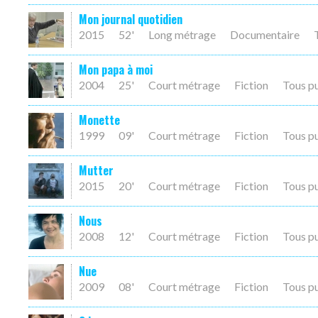
Mon journal quotidien
2015
52'
Long métrage
Documentaire
Mon papa à moi
2004
25'
Court métrage
Fiction
Tous p
Monette
1999
09'
Court métrage
Fiction
Tous p
Mutter
2015
20'
Court métrage
Fiction
Tous p
Nous
2008
12'
Court métrage
Fiction
Tous p
Nue
2009
08'
Court métrage
Fiction
Tous p