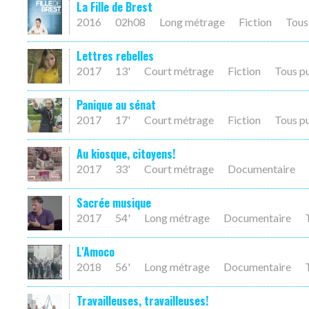
La Fille de Brest
2016
02h08
Long métrage
Fiction
Tous
Lettres rebelles
2017
13'
Court métrage
Fiction
Tous p
Panique au sénat
2017
17'
Court métrage
Fiction
Tous p
Au kiosque, citoyens!
2017
33'
Court métrage
Documentaire
Sacrée musique
2017
54'
Long métrage
Documentaire
L'Amoco
2018
56'
Long métrage
Documentaire
Travailleuses, travailleuses!