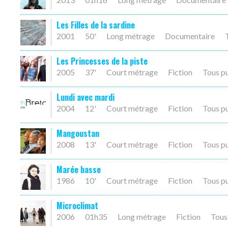
Les Filles de la sardine
2001
50'
Long métrage
Documentaire
Les Princesses de la piste
2005
37'
Court métrage
Fiction
Tous p
Lundi avec mardi
2004
12'
Court métrage
Fiction
Tous p
Mangoustan
2008
13'
Court métrage
Fiction
Tous p
Marée basse
1986
10'
Court métrage
Fiction
Tous p
Microclimat
2006
01h35
Long métrage
Fiction
Tous