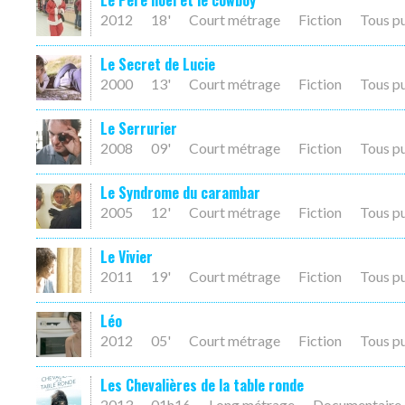
Le Père noël et le cowboy
2012
18'
Court métrage
Fiction
Tous p
Le Secret de Lucie
2000
13'
Court métrage
Fiction
Tous p
Le Serrurier
2008
09'
Court métrage
Fiction
Tous p
Le Syndrome du carambar
2005
12'
Court métrage
Fiction
Tous p
Le Vivier
2011
19'
Court métrage
Fiction
Tous p
Léo
2012
05'
Court métrage
Fiction
Tous p
Les Chevalières de la table ronde
2013
01h16
Long métrage
Documentaire