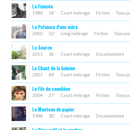
La Fiancée
1984
18'
Court métrage
Fiction
Tous p
La Patience d'une mère
2002
52'
Long métrage
Fiction
Tous pu
La Source
2011
36'
Court métrage
Documentaire
Le Chant de la baleine
2007
44'
Court métrage
Fiction
Tous p
Le Fils du caméléon
2004
27'
Court métrage
Fiction
Tous p
Le Manteau de papier
1988
30'
Court métrage
Documentaire