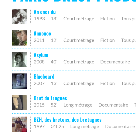
An enez du
1993
18'
Court métrage
Fiction
Tous p
Annonce
2011
12'
Court métrage
Fiction
Tous p
Asylum
2008
40'
Court métrage
Documentaire
Bluebeard
2007
13'
Court métrage
Fiction
Tous p
Brut de trognes
2015
52'
Long métrage
Documentaire
BZH, des bretons, des bretagnes
1997
01h25
Long métrage
Documentaire