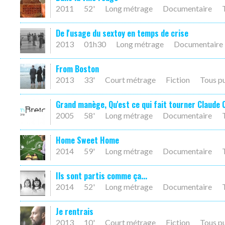
2011
52'
Long métrage
Documentaire
De l'usage du sextoy en temps de crise
2013
01h30
Long métrage
Documentaire
From Boston
2013
33'
Court métrage
Fiction
Tous p
Grand manège, Qu'est ce qui fait tourner Claude 
2005
58'
Long métrage
Documentaire
Home Sweet Home
2014
59'
Long métrage
Documentaire
Ils sont partis comme ça...
2014
52'
Long métrage
Documentaire
Je rentrais
2013
10'
Court métrage
Fiction
Tous p