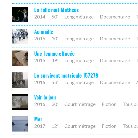
La Folle nuit Matheus
2014
50'
Long métrage
Documentaire
Au maille
2015
30'
Long métrage
Documentaire
Une femme effacée
2015
49'
Long métrage
Documentaire
Le survivant matricule 157279
2016
53'
Long métrage
Documentaire
Voir le jour
2016
30'
Court métrage
Fiction
Tous p
Mer
2017
12'
Court métrage
Fiction
Tous p