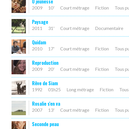
O jeunesse
2009
10'
Court métrage
Fiction
Tous p
Paysage
2011
31'
Court métrage
Documentaire
Quidam
2010
17'
Court métrage
Fiction
Tous p
Reproduction
2009
20'
Court métrage
Fiction
Tous p
Rêve de Siam
1992
01h25
Long métrage
Fiction
Tous
Rosalie s'en va
2007
13'
Court métrage
Fiction
Tous p
Seconde peau