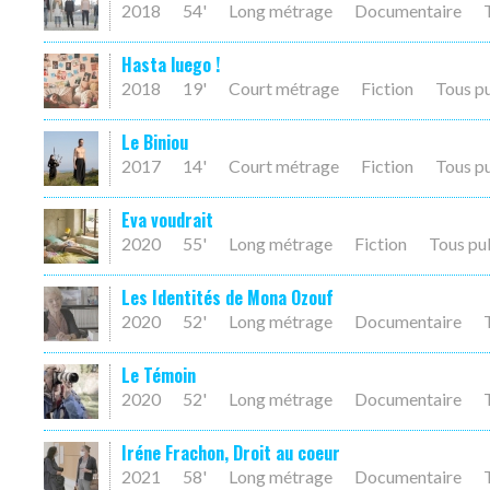
2018
54'
Long métrage
Documentaire
Hasta luego !
2018
19'
Court métrage
Fiction
Tous p
Le Biniou
2017
14'
Court métrage
Fiction
Tous p
Eva voudrait
2020
55'
Long métrage
Fiction
Tous pu
Les Identités de Mona Ozouf
2020
52'
Long métrage
Documentaire
Le Témoin
2020
52'
Long métrage
Documentaire
Iréne Frachon, Droit au coeur
2021
58'
Long métrage
Documentaire