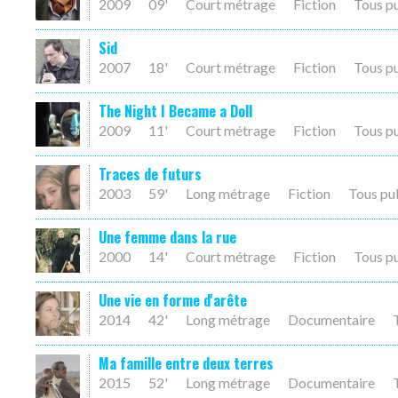
2009
09'
Court métrage
Fiction
Tous p
Sid
2007
18'
Court métrage
Fiction
Tous p
The Night I Became a Doll
2009
11'
Court métrage
Fiction
Tous p
Traces de futurs
2003
59'
Long métrage
Fiction
Tous pu
Une femme dans la rue
2000
14'
Court métrage
Fiction
Tous p
Une vie en forme d'arête
2014
42'
Long métrage
Documentaire
Ma famille entre deux terres
2015
52'
Long métrage
Documentaire