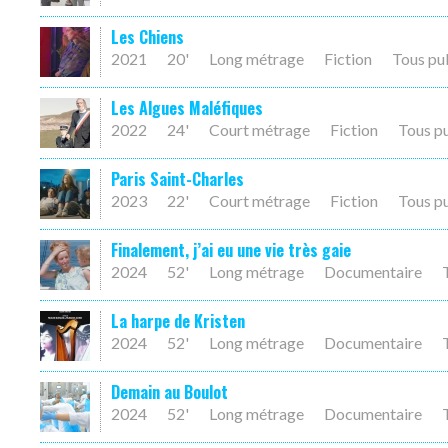
Les Chiens
2021
20'
Long métrage
Fiction
Tous pu
Les Algues Maléfiques
2022
24'
Court métrage
Fiction
Tous p
Paris Saint-Charles
2023
22'
Court métrage
Fiction
Tous p
Finalement, j’ai eu une vie très gaie
2024
52'
Long métrage
Documentaire
La harpe de Kristen
2024
52'
Long métrage
Documentaire
Demain au Boulot
2024
52'
Long métrage
Documentaire