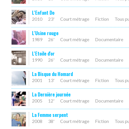
L'Enfant Do
2010
23'
Court métrage
Fiction
Tous p
L'Usine rouge
1989
26'
Court métrage
Documentaire
L'Etoile d'or
1990
26'
Court métrage
Documentaire
La Bisque du Homard
2001
13'
Court métrage
Fiction
Tous p
La Dernière journée
2005
12'
Court métrage
Documentaire
La Femme serpent
2008
38'
Court métrage
Fiction
Tous p