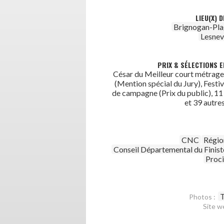
LIEU(X) 
Brignogan-Pla
Lesnev
PRIX & SÉLECTIONS E
César du Meilleur court métrage
(Mention spécial du Jury), Festiv
de campagne (Prix du public), 11 
et 39 autre
CNC
Régio
Conseil Départemental du Finist
Proc
T
Photos :
Site w