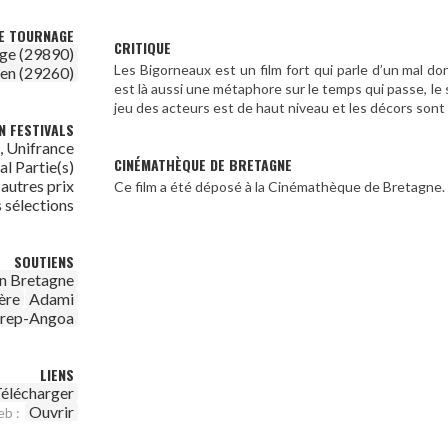
DE TOURNAGE
CRITIQUE
ge (29890)
Les Bigorneaux est un film fort qui parle d’un mal do
en (29260)
est là aussi une métaphore sur le temps qui passe, le se
jeu des acteurs est de haut niveau et les décors sont
N FESTIVALS
, Unifrance
CINÉMATHÈQUE DE BRETAGNE
al Partie(s)
autres prix
Ce film a été déposé à la Cinémathèque de Bretagne.
s sélections
SOUTIENS
n Bretagne
ère
Adami
irep-Angoa
LIENS
élécharger
Ouvrir
eb :