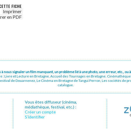
CETTE FICHE
Imprimer
trer en PDF
pas à nous signaler un film manquant, un problème lié à une photo, une erreur, etc., o
ue : Livre et Lecture en Bretagne, Accueil des Tournages en Bretagne, Cinémathèqu
stival de Douarnenez, Le Cinéma en Bretagne de Tangui Perron, Les sociétés de prod
catalogue.
Vous êtes diffuseur (cinéma,
médiathèque, festival, etc.) :
Créer un compte
S’identifier