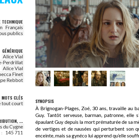
E TECHNIQUE
on
Français
ous publics
GÉNÉRIQUE
Alice Vial
Perdrillat
Alice Vial
ecca Finet
ppe Rebbot
MOTS CLÉS
SYNOPSIS
 tout court
À Brignogan-Plages, Zoé, 30 ans, travaille au b
Guy. Tantôt serveuse, barman, patronne, elle s
IBUTION, ...
épaulant Guy depuis la mort prématurée de sa mèr
ms du Cygne
de vertiges et de nausées qui perturbent son qu
145 711
 :
enceinte, mais sa gynéco lui apprend qu’elle souff