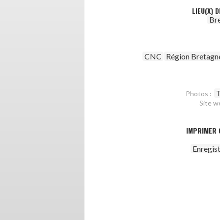
LIEU(X) 
Br
CNC
Région Bretagn
T
Photos :
Site w
IMPRIMER 
Enregis