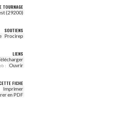
DE TOURNAGE
est (29200)
SOUTIENS
e
Procirep
LIENS
élécharger
Ouvrir
eb :
CETTE FICHE
Imprimer
trer en PDF