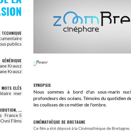
ASION
E TECHNIQUE
cumentaire
ous publics
GÉNÉRIQUE
ane Krausz
ane Krausz
SYNOPSIS
MOTS CLÉS
Nous sommes à bord d'un sous-marin nucléa
léaire
mer
profondeurs des océans. Témoins du quotidien d
les coulisses de ce métier de l'ombre.
IBUTION, ...
s
France 5
Ovni Films
CINÉMATHÈQUE DE BRETAGNE
Ce film a été déposé à la Cinémathèque de Bretagne.