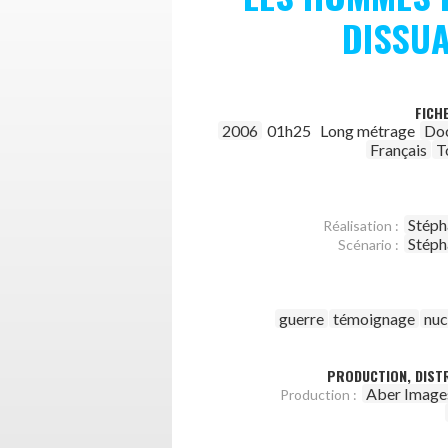
DISSU
FICH
2006
01h25
Long métrage
Do
Français
T
Stéph
Réalisation :
Stéph
Scénario :
guerre
témoignage
nuc
PRODUCTION, DISTR
Aber Image
Production :