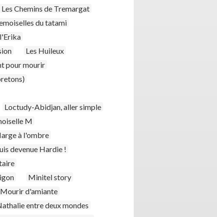
Les Chemins de Tremargat
emoiselles du tatami
l'Erika
sion
Les Huileux
nt pour mourir
bretons)
Loctudy-Abidjan, aller simple
oiselle M
arge à l'ombre
uis devenue Hardie !
taire
aigon
Minitel story
Mourir d'amiante
athalie entre deux mondes