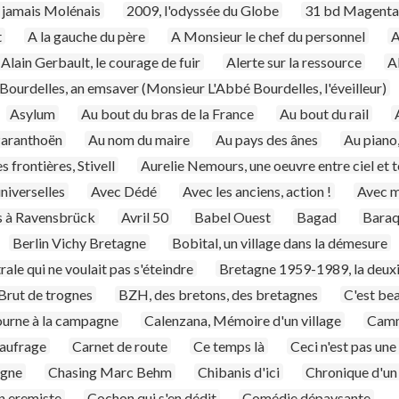
 jamais Molénais
2009, l'odyssée du Globe
31 bd Magenta
t
A la gauche du père
A Monsieur le chef du personnel
A
Alain Gerbault, le courage de fuir
Alerte sur la ressource
A
ourdelles, an emsaver (Monsieur L'Abbé Bourdelles, l'éveilleur)
Asylum
Au bout du bras de la France
Au bout du rail
 Paranthoën
Au nom du maire
Au pays des ânes
Au piano
 frontières, Stivell
Aurelie Nemours, une oeuvre entre ciel et t
niverselles
Avec Dédé
Avec les anciens, action !
Avec m
s à Ravensbrück
Avril 50
Babel Ouest
Bagad
Baraq
Berlin Vichy Bretagne
Bobital, un village dans la démesure
trale qui ne voulait pas s'éteindre
Bretagne 1959-1989, la deux
Brut de trognes
BZH, des bretons, des bretagnes
C'est bea
ourne à la campagne
Calenzana, Mémoire d'un village
Camm
naufrage
Carnet de route
Ce temps là
Ceci n'est pas une
agne
Chasing Marc Behm
Chibanis d'ici
Chronique d'un 
n eremiste
Cochon qui s'en dédit
Comédie dépaysante