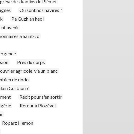
a grève des kaolins de Plémet
agiles
Où sont nos navires ?
k
Pa Guzh an heol
ent avenir
ionnaires à Saint-Jo
mergence
sion
Près du corps
ouvrier agricole, y'a un blanc
ombien de dodo
ulain Corbion ?
ément
Récit pour s'en sortir
lgérie
Retour à Plozévet
ur
Roparz Hemon