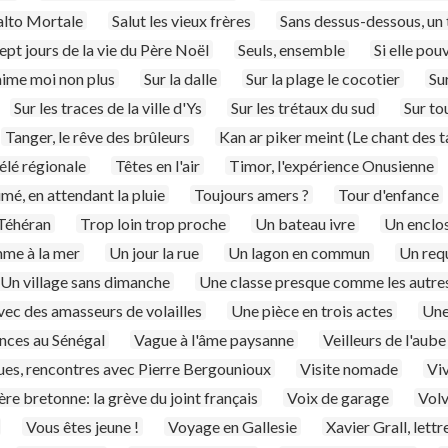
alto Mortale
Salut les vieux frères
Sans dessus-dessous, un t
ept jours de la vie du Père Noël
Seuls, ensemble
Si elle pouv
aime moi non plus
Sur la dalle
Sur la plage le cocotier
Su
Sur les traces de la ville d'Ys
Sur les trétaux du sud
Sur to
Tanger, le rêve des brûleurs
Kan ar piker meint (Le chant des ta
télé régionale
Têtes en l'air
Timor, l'expérience Onusienne
é, en attendant la pluie
Toujours amers ?
Tour d'enfance
 Téhéran
Trop loin trop proche
Un bateau ivre
Un enclo
me à la mer
Un jour la rue
Un lagon en commun
Un requ
Un village sans dimanche
Une classe presque comme les autre
vec des amasseurs de volailles
Une pièce en trois actes
Une
nces au Sénégal
Vague à l'âme paysanne
Veilleurs de l'aube
ues, rencontres avec Pierre Bergounioux
Visite nomade
Vi
lère bretonne: la grève du joint français
Voix de garage
Volv
Vous êtes jeune !
Voyage en Gallesie
Xavier Grall, lettr