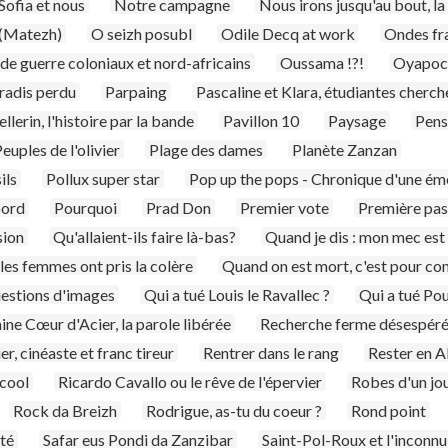
Sofia et nous
Notre campagne
Nous irons jusqu'au bout, l
 (Matezh)
O seizh posubl
Odile Decq at work
Ondes fr
s de guerre coloniaux et nord-africains
Oussama !?!
Oyapoc
radis perdu
Parpaing
Pascaline et Klara, étudiantes cherch
llerin, l'histoire par la bande
Pavillon 10
Paysage
Pens
euples de l'olivier
Plage des dames
Planète Zanzan
ils
Pollux super star
Pop up the pops - Chronique d'une é
bord
Pourquoi
Prad Don
Premier vote
Première pas
sion
Qu'allaient-ils faire là-bas?
Quand je dis : mon mec est 
es femmes ont pris la colère
Quand on est mort, c'est pour c
estions d'images
Qui a tué Louis le Ravallec ?
Qui a tué Po
ine Cœur d'Acier, la parole libérée
Recherche ferme désespér
r, cinéaste et franc tireur
Rentrer dans le rang
Rester en A
lcool
Ricardo Cavallo ou le rêve de l'épervier
Robes d'un jo
Rock da Breizh
Rodrigue, as-tu du coeur ?
Rond point
ité
Safar eus Pondi da Zanzibar
Saint-Pol-Roux et l'inconnu