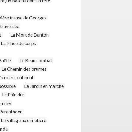
at, un bateau dans la tête
nière transe de Georges
 traversée
s
La Mort de Danton
La Place du corps
Gaëlle
Le Beau combat
Le Chemin des brumes
Dernier continent
possible
Le Jardin en marche
Le Pain dur
ommé
n Paranthoen
Le Village au cimetière
arda