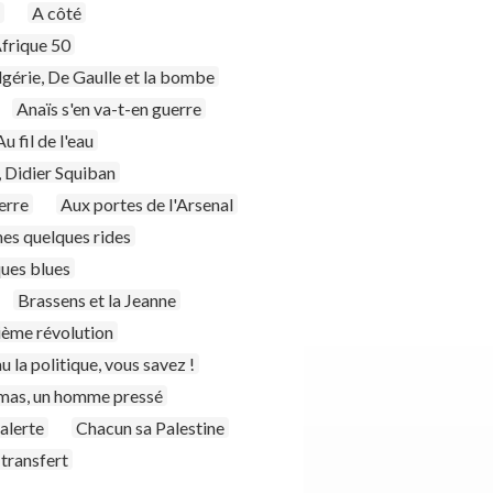
A côté
frique 50
lgérie, De Gaulle et la bombe
Anaïs s'en va-t-en guerre
Au fil de l'eau
, Didier Squiban
erre
Aux portes de l'Arsenal
es quelques rides
ues blues
Brassens et la Jeanne
ième révolution
u la politique, vous savez !
as, un homme pressé
 alerte
Chacun sa Palestine
transfert