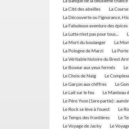
La Banque de la deuxième chance
La Cité des abeilles
La Course 
La Découverte ou l'ignorance, Hi
La Fabuleuse aventure des épices
La Lutte n'est pas pour tous...
L
La Mort du boulanger
La Moru
La Pologne de Marzi
La Porte
La Véritable histoire du Brest Ar
Le Boxeur aux yeux fermés
Le
Le Choix de Naig
Le Complexe
Le Garçon aux chiffres
Le Gon
Le Lait sur le feu
Le Manteau d
Le Père Yvon (1ere partie) : aumô
Le Rock se lève à l'ouest
Le R
Le Temps des frontières
Le Te
Le Voyage de Jacky
Le Voyag