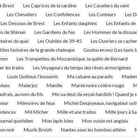
à Brest
Les Caprices de la sardine
Les Cavaliers du vent
Les Chevaliers
Les Confidences
Les Conteurs
Les D
Les Dessous de Brest
Les Enfants dauphins
Les Enfants de 
les de Shimun
Les Gardiens du feu
Les Hommes de la dissua
taires du quai
Les Oubliés de 39-45
Les Ouvriers se cache
tites histoires de la grande chaloupe
Goulou en noz (Les taxis 
tamm
Les Trompettes du Mozambique, la quête de Bernard
r les trains
Les Voyageurs du temps des rêves armorigènes
Louis Guilloux l'insoumis
Ma cabane au paradis
Madem
lues
Malarjez
Manille
Marée noire colère rouge
M
frais, au nom du fils
Me oa deut da vezan hardizh ! Quand je s
peur
Mémoires de feux
Michel Desjoyeaux, navigateur soli
fidences
Mil Micher
Mille et une traites
Mille jours à S
ournal quotidien
Mon lapin bleu
Mon voisin est anglais
on noir
Muzik Breizh
Nantes sous les bombes alliées
N