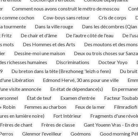
er
Comment nous avons construit le métro de moscou
Cont
n comme cochon
Cow-boys sans retour
Cris de corps
D
la tourmente
Dans la ville rouge
Dans les décombres (Qian
 Fritz
De chair et d'âme
De l'autre côté de l'eau
De l'us
es mots
Des Hommes et des Arts
Des moutons et des mons
ier
Dessine-moi une maison
Deux ou trois choses sur Sanz
des richesses humaines
Discriminations
Docteur Yoyo
99
Du breton dans la tête (Brezhoneg 'leizh o fenn)
Du bruit
 d'une Libération
Edmond Hervé, 30 ans pour une ville
Emma
'une visite annoncée
En état de dépendance(s)
En permane
personnel
État de teuf
Examen d'entrée
Facteur Toubab
 » Robin
Femmes au charbon
Feux de la mer
Filmradiof
ures en lumière noire)
Fort Intérieur
Fragments d'une révol
Frères de chant
Frères de classe
Gant Youenn Vras - En dr
Perros
Glenmor l'eveilleur
Goémons
Good morning Pé