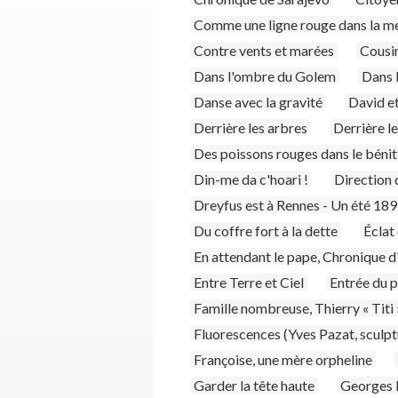
Comme une ligne rouge dans la m
Contre vents et marées
Cousi
Dans l'ombre du Golem
Dans 
Danse avec la gravité
David et
Derrière les arbres
Derrière l
Des poissons rouges dans le bénit
Din-me da c'hoari !
Direction 
Dreyfus est à Rennes - Un été 18
Du coffre fort à la dette
Éclat
En attendant le pape, Chronique d
Entre Terre et Ciel
Entrée du 
Famille nombreuse, Thierry « Titi
Fluorescences (Yves Pazat, sculpt
Françoise, une mère orpheline
Garder la tête haute
Georges 