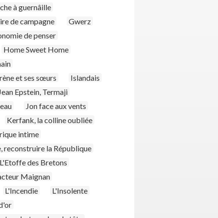
he à guernâille
aire de campagne
Gwerz
tonomie de penser
Home Sweet Home
ain
Irène et ses sœurs
Islandais
Jean Epstein, Termaji
peau
Jon face aux vents
Kerfank, la colline oubliée
rique intime
, reconstruire la République
L'Etoffe des Bretons
facteur Maignan
L'Incendie
L'Insolente
d'or