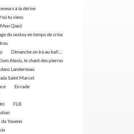
eneurs à la dérive
'où tu viens
 Men Qian)
age du sextoy en temps de crise
tres
ay
Dimanche on ira au bal!…
Dom Alexis, le chant des pierres
 dans Landerneau
üs Saint Marcel
nce
En rade
ilm
FLB
ution
o da Youenn
kin