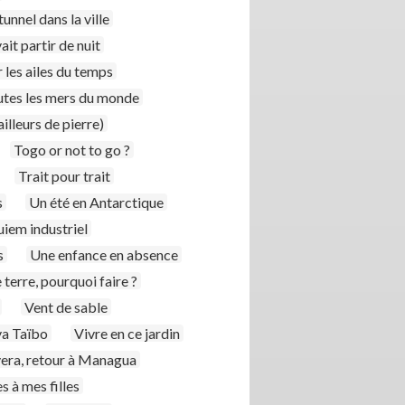
unnel dans la ville
ait partir de nuit
r les ailes du temps
utes les mers du monde
illeurs de pierre)
Togo or not to go ?
Trait pour trait
s
Un été en Antarctique
iem industriel
s
Une enfance en absence
 terre, pourquoi faire ?
Vent de sable
va Taïbo
Vivre en ce jardin
era, retour à Managua
es à mes filles