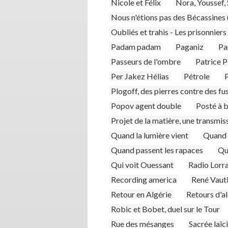
Nicole et Félix
Nora, Youssef, 
Nous n'étions pas des Bécassines
Oubliés et trahis - Les prisonnier
Padam padam
Paganiz
Pa
Passeurs de l'ombre
Patrice Pe
Per Jakez Hélias
Pétrole
P
Plogoff, des pierres contre des fus
Popov agent double
Posté à 
Projet de la matière, une transmis
Quand la lumière vient
Quand l
Quand passent les rapaces
Qu
Qui voit Ouessant
Radio Lorra
Recording america
René Vautie
Retour en Algérie
Retours d'a
Robic et Bobet, duel sur le Tour
Rue des mésanges
Sacrée laïc