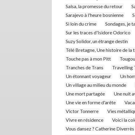
Salsa, la promesse du retour
S
Sarajevo à l'heure bosnienne
S
Si loin du crime
Sondages, je t
Sur les traces d'Isidore Odorico
Suzy Solidor, un étrange destin
Télé Bretagne, Une histoire de la 
Touche pas à mon Pitt
Tougoum
Tranches de Trans
Travelling
Un étonnant voyageur
Un hom
Un village au milieu du monde
Une mort partagée
Une nuit a
Une vie en forme d'arête
Vaca
Victor Tonnerre
Vies métalliq
Vivre en résidence
Voici la co
Vous dansez ? Catherine Diverrès