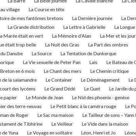
La Barre
La Belle journée
La Cavale blanche
La Ciot
au village
La Course en tête
stoire de mes fantômes bretons
La Dernière journée
La Der
La Grande distribution
La Lettre à Gabrielle
La Longue
a Marée était en vert
La Mémoire d'Alan
La Mer et les jour
e était trop belle
La Nuit des Gras
La Part des ombres
 du Danube
La Source
La Tentation de Dunkerque
morique
La Vie sexuelle de Peter Pan
Lais
Le Bateau de 
 Breton en 6 mois
Le Chant des mers
Le Chemin critique
 de la salamandre
Le Container
Le Déménagement
Le 
court des lycéens
Le Grand Dédé
Le Guet
Le Jardin du 
e papier
Le Monde de Jean
Le Nid des phoenix - genèse
nier des terre-neuvas
Le Petit blanc à la caméra rouge
Le P
oman de Roger
Le Sac ma maison
Le Tailleur de sons – Yan
stament de Tibhirine
Le Veilleur
Le Vide dans la maison
e de Yuna
Le Voyage en solitaire
Léon, Henri et Jo
Léon