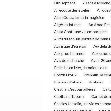
Dix-sept ans
20 ans à Molène,
A l'écoute des étoiles
À l'oues
Alain Colas, le marin magicien
Algéries intimes
An Abad Per B
Anita Conti, une vie embarquée
Au fil du son, un portrait de Yann
Au risque d'être soi
Au-delà des
Aux prud'hommes
Aux urnes u
Avis de recherche
Avoir 20 an
Belle-Ile en Mer, chronique d'un
Breizh Erotik
Brennilis, la cen
Brisures d'abers
Brûlures
C'est là, c'est pas ailleurs
Ça t
Capitaine Tabarly
Carnet de 
Charles Josselin, une vie en camp
Chronique de Sarajevo
Citoye