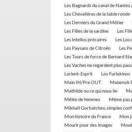
Les Bagnards du canal de Nantes 
Les Chevalières de la table ronde
Les Derniers du Grand Métier
Les Filles de la sardine
Les Fil
Les Intellos précaires
Les Loca
Les Paysans de Citroën
Les Pe
Les Tours de force de Bernard S
Les Vaches ne regardent plus passe
Lorient-Esprit
Los Furlukinos
Main IN/Pre OUT
Malamok b
Mathilde ou ce qui nous lie
Mau
Mêlée de femmes
Même pas 
Mikhaïl Gorbatchev, simples con
Mon histoire du France
Mon j
Mourir pour des images
Mout