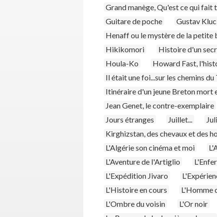
Grand manège, Qu'est ce qui fait 
Guitare de poche
Gustav Kluci
Henaff ou le mystère de la petite 
Hikikomori
Histoire d'un sec
Houla-Ko
Howard Fast, l'hist
Il était une foi...sur les chemins du
Itinéraire d'un jeune Breton mort
Jean Genet, le contre-exemplaire
Jours étranges
Juillet...
Jul
Kirghizstan, des chevaux et des 
L'Algérie son cinéma et moi
L'
L'Aventure de l'Artiglio
L'Enfe
L'Expédition Jivaro
L'Expérien
L'Histoire en cours
L'Homme d
L'Ombre du voisin
L'Or noir