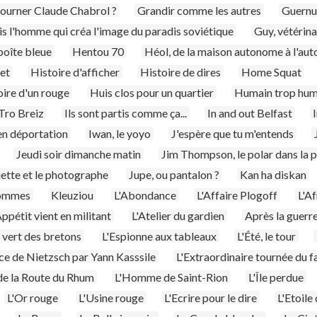
tourner Claude Chabrol ?
Grandir comme les autres
Guernuc
s l'homme qui créa l'image du paradis soviétique
Guy, vétérin
boîte bleue
Hentou 70
Héol, de la maison autonome à l'au
ret
Histoire d'afficher
Histoire de dires
Home Squat
oire d'un rouge
Huis clos pour un quartier
Humain trop hum
 Tro Breiz
Ils sont partis comme ça...
In and out Belfast
 en déportation
Iwan, le yoyo
J'espère que tu m'entends
Jeudi soir dimanche matin
Jim Thompson, le polar dans la 
iette et le photographe
Jupe, ou pantalon ?
Kan ha diskan
hommes
Kleuziou
L'Abondance
L'Affaire Plogoff
L'Af
Appétit vient en militant
L'Atelier du gardien
Après la guerre
r vert des bretons
L'Espionne aux tableaux
L'Été, le tour
ce de Nietzsch par Yann Kasssile
L'Extraordinaire tournée du 
e la Route du Rhum
L'Homme de Saint-Rion
L'Île perdue
L'Or rouge
L'Usine rouge
L'Ecrire pour le dire
L'Etoile 