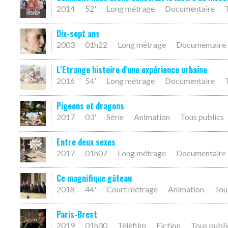
2014
52'
Long métrage
Documentaire
Dix-sept ans
2003
01h22
Long métrage
Documentaire
L'Etrange histoire d'une expérience urbaine
2016
54'
Long métrage
Documentaire
Pigeons et dragons
2017
03'
Série
Animation
Tous publics
Entre deux sexes
2017
01h07
Long métrage
Documentaire
Ce magnifique gâteau
2018
44'
Court métrage
Animation
Tou
Paris-Brest
2019
01h30
Téléfilm
Fiction
Tous publi