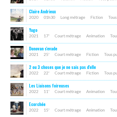
Claire Andrieux
2020
01h30
Long métrage
Fiction
Tous
Yugo
2021
17'
Court métrage
Animation
Tou
Donovan s'evade
2021
25'
Court métrage
Fiction
Tous p
2 ou 3 choses que je ne sais pas d'elle
2022
22'
Court métrage
Fiction
Tous p
Les Liaisons foireuses
2022
11'
Court métrage
Animation
Tou
Ecorchée
2022
15'
Court métrage
Animation
Tou