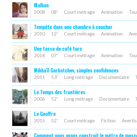
Malban
2008
08'
Court métrage
Animation
Tou
Tempête dans une chambre à coucher
2010
12'
Court métrage
Animation
Ave
Une tasse de café turc
2014
07'
Court métrage
Animation
Tou
Mikhaïl Gorbatchev, simples confidences
2011
53'
Long métrage
Documentaire
Le Temps des frontières
2006
52'
Long métrage
Documentaire
Le Gouffre
2015
52'
Court métrage
Fiction
Averti
Comment nous avons construit le métro de mosc