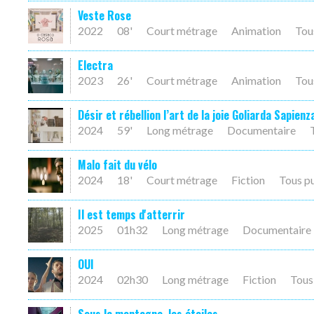
Veste Rose
2022
08'
Court métrage
Animation
Tou
Electra
2023
26'
Court métrage
Animation
Tou
Désir et rébellion l’art de la joie Goliarda Sapienz
2024
59'
Long métrage
Documentaire
Malo fait du vélo
2024
18'
Court métrage
Fiction
Tous p
Il est temps d'atterrir
2025
01h32
Long métrage
Documentaire
OUI
2024
02h30
Long métrage
Fiction
Tous