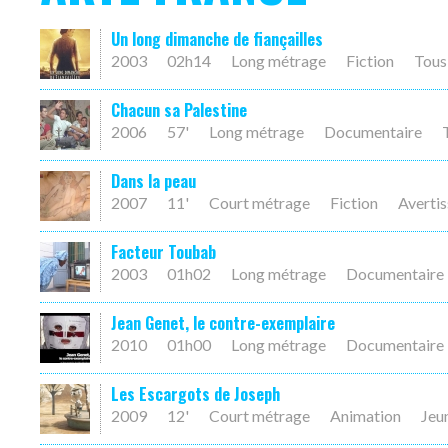
Un long dimanche de fiançailles
2003
02h14
Long métrage
Fiction
Tous
Chacun sa Palestine
2006
57'
Long métrage
Documentaire
Dans la peau
2007
11'
Court métrage
Fiction
Averti
Facteur Toubab
2003
01h02
Long métrage
Documentaire
Jean Genet, le contre-exemplaire
2010
01h00
Long métrage
Documentaire
Les Escargots de Joseph
2009
12'
Court métrage
Animation
Jeu