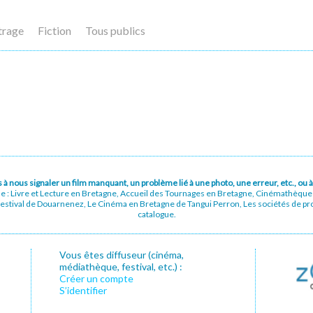
trage
Fiction
Tous publics
pas à nous signaler un film manquant, un problème lié à une photo, une erreur, etc., o
ue : Livre et Lecture en Bretagne, Accueil des Tournages en Bretagne, Cinémathèqu
stival de Douarnenez, Le Cinéma en Bretagne de Tangui Perron, Les sociétés de prod
catalogue.
Vous êtes diffuseur (cinéma,
médiathèque, festival, etc.) :
Créer un compte
S’identifier