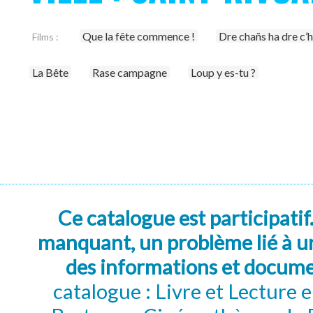
Que la fête commence !
Dre chañs ha dre c’h
Films :
La Bête
Rase campagne
Loup y es-tu ?
Ce catalogue est participatif
manquant, un problème lié à un
des informations et docum
catalogue : Livre et Lecture