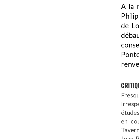
A la 
Phili
de Lo
débau
cons
Pontc
renve
CRITIQ
Fresq
irresp
études
en cou
Tavern
Jean-P