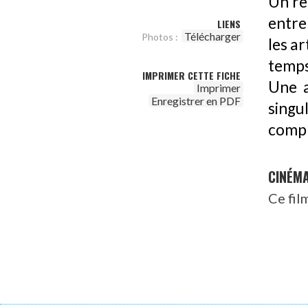
Un re
entre
LIENS
Télécharger
Photos :
les ar
temps
IMPRIMER CETTE FICHE
Une a
Imprimer
Enregistrer en PDF
singu
compr
CINÉM
Ce fil