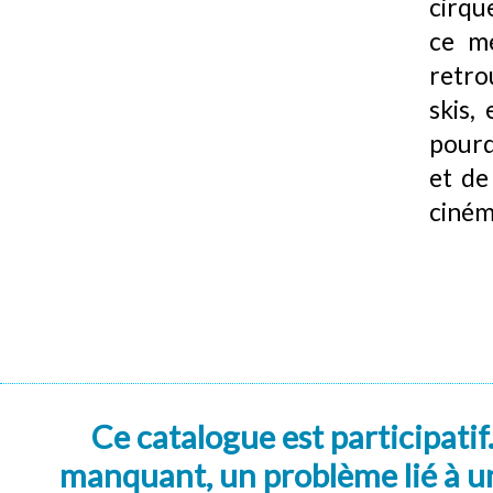
cirqu
ce mé
retro
skis,
pourq
et de
ciném
Ce catalogue est participatif
manquant, un problème lié à un