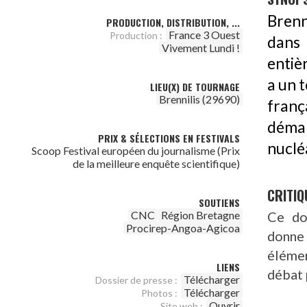
Brenn
PRODUCTION, DISTRIBUTION, ...
France 3 Ouest
Production :
dans
Vivement Lundi !
entiè
a un 
LIEU(X) DE TOURNAGE
Brennilis (29690)
franç
déma
PRIX & SÉLECTIONS EN FESTIVALS
nuclé
Scoop Festival européen du journalisme (Prix
de la meilleure enquête scientifique)
CRITIQ
SOUTIENS
CNC
Région Bretagne
Ce do
Procirep-Angoa-Agicoa
donne
éléme
LIENS
débat 
Télécharger
Dossier de presse :
Télécharger
Photos :
Ouvrir
Site web :