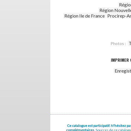
Régio
Région Nouvell
Région Ile de France
Procirep-A
T
Photos :
IMPRIMER 
Enregis
Ce catalogue est participatif. N'hésitez 
complémentaires.
Sources de ce catalog