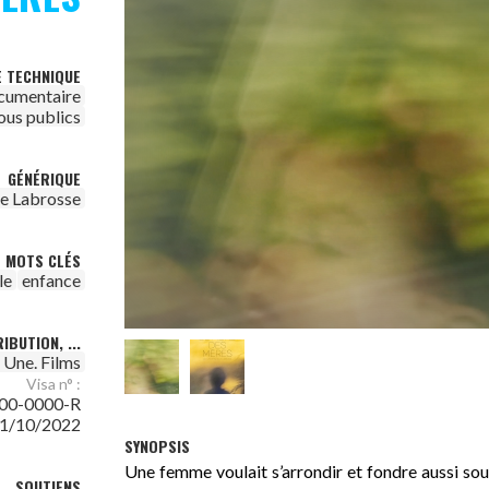
E TECHNIQUE
cumentaire
ous publics
GÉNÉRIQUE
le Labrosse
MOTS CLÉS
le
enfance
IBUTION, ...
t Une. Films
Visa n° :
00-0000-R
1/10/2022
SYNOPSIS
Une femme voulait s’arrondir et fondre aussi souv
SOUTIENS