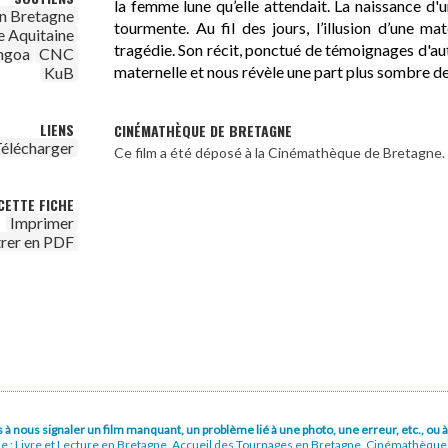
la femme lune qu’elle attendait. La naissance d'
n Bretagne
tourmente. Au fil des jours, l’illusion d’une ma
e Aquitaine
tragédie. Son récit, ponctué de témoignages d'a
ngoa
CNC
maternelle et nous révèle une part plus sombre de
KuB
LIENS
CINÉMATHÈQUE DE BRETAGNE
élécharger
Ce film a été déposé à la Cinémathèque de Bretagne.
CETTE FICHE
Imprimer
trer en PDF
pas à nous signaler un film manquant, un problème lié à une photo, une erreur, etc., o
ue : Livre et Lecture en Bretagne, Accueil des Tournages en Bretagne, Cinémathèqu