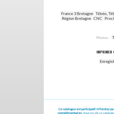
France 3 Bretagne
Tébéo, Té
Région Bretagne
CNC
Proc
T
Photos :
IMPRIMER 
Enregis
Ce catalogue est participatif. N'hésitez 
complémentaires.
Sources de ce catalog