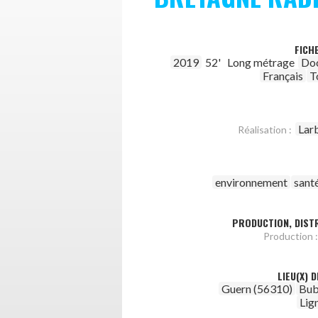
FICH
2019
52'
Long métrage
Do
Français
T
Lar
Réalisation :
environnement
sant
PRODUCTION, DISTR
Production :
LIEU(X) 
Guern (56310)
Bub
Lig