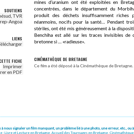
mines d’uranium ont été exploitées en Bretagn
concentrées, dans le département du Morbiha
SOUTIENS
produit des déchets insuffisamment riches p
bésud, TVR
irep-Angoa
néanmoins, nocifs pour la santé… Pendant troi
stériles, ont été mis généreusement à la disposit
Benchiha est allé sur les traces invisibles de
LIENS
bretonne si … «radieuse».
élécharger
CINÉMATHÈQUE DE BRETAGNE
CETTE FICHE
Ce film a été déposé à la Cinémathèque de Bretagne.
Imprimer
trer en PDF
pas à nous signaler un film manquant, un problème lié à une photo, une erreur, etc., o
ue : Livre et Lecture en Bretagne, Accueil des Tournages en Bretagne, Cinémathèqu