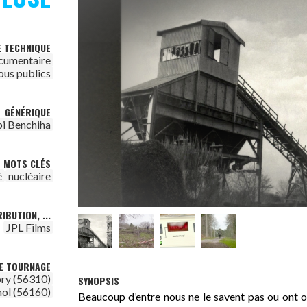
E TECHNIQUE
cumentaire
ous publics
GÉNÉRIQUE
bi Benchiha
MOTS CLÉS
é
nucléaire
IBUTION, ...
JPL Films
DE TOURNAGE
ry (56310)
SYNOPSIS
nol (56160)
Beaucoup d’entre nous ne le savent pas ou ont 