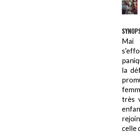
SYNOPS
Mai 1
s’eff
paniq
la dé
promu
femme
très 
enfan
rejoi
celle 