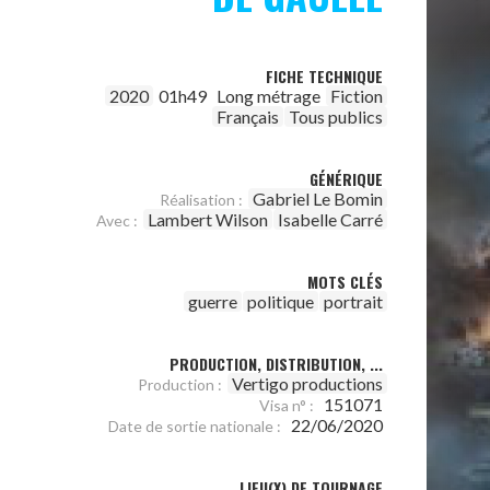
FICHE TECHNIQUE
2020
01h49
Long métrage
Fiction
Français
Tous publics
GÉNÉRIQUE
Gabriel Le Bomin
Réalisation :
Lambert Wilson
Isabelle Carré
Avec :
MOTS CLÉS
guerre
politique
portrait
PRODUCTION, DISTRIBUTION, ...
Vertigo productions
Production :
151071
Visa n° :
22/06/2020
Date de sortie nationale :
LIEU(X) DE TOURNAGE