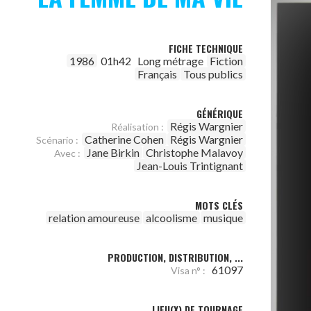
FICHE TECHNIQUE
1986
01h42
Long métrage
Fiction
Français
Tous publics
GÉNÉRIQUE
Régis Wargnier
Réalisation :
Catherine Cohen
Régis Wargnier
Scénario :
Jane Birkin
Christophe Malavoy
Avec :
Jean-Louis Trintignant
MOTS CLÉS
relation amoureuse
alcoolisme
musique
PRODUCTION, DISTRIBUTION, ...
61097
Visa n° :
LIEU(X) DE TOURNAGE