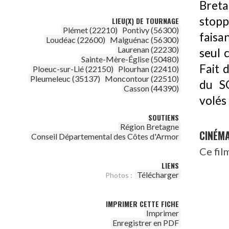
Breta
stopp
LIEU(X) DE TOURNAGE
Plémet (22210)
Pontivy (56300)
faisa
Loudéac (22600)
Malguénac (56300)
Laurenan (22230)
seul 
Sainte-Mère-Église (50480)
Fait 
Ploeuc-sur-Lié (22150)
Plourhan (22410)
Pleumeleuc (35137)
Moncontour (22510)
du S
Casson (44390)
volés
SOUTIENS
Région Bretagne
CINÉM
Conseil Départemental des Côtes d'Armor
Ce fil
LIENS
Télécharger
Photos :
IMPRIMER CETTE FICHE
Imprimer
Enregistrer en PDF