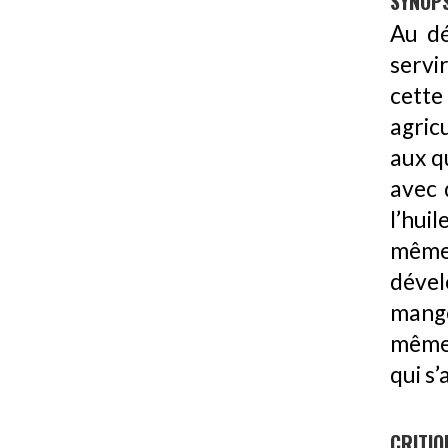
SYNOPS
Au dé
servi
cett
agric
aux q
avec 
l’hui
même
dével
manger
même 
qui s’
CRITIQ