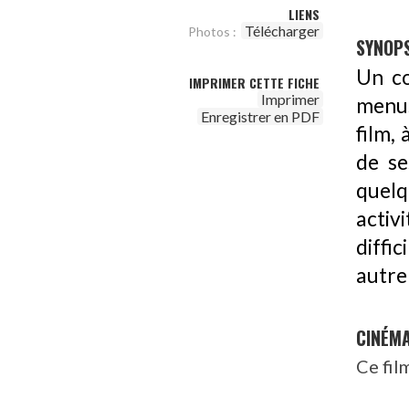
LIENS
Télécharger
Photos :
SYNOPS
Un co
IMPRIMER CETTE FICHE
Imprimer
menus
Enregistrer en PDF
film, 
de se
quel
activ
diffi
autre
CINÉM
Ce fil