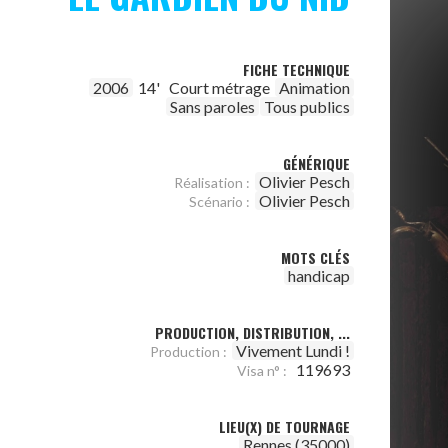
FICHE TECHNIQUE
2006
14'
Court métrage
Animation
Sans paroles
Tous publics
GÉNÉRIQUE
Olivier Pesch
Réalisation :
Olivier Pesch
Scénario :
MOTS CLÉS
handicap
PRODUCTION, DISTRIBUTION, ...
Vivement Lundi !
Production :
119693
Visa n° :
LIEU(X) DE TOURNAGE
Rennes (35000)