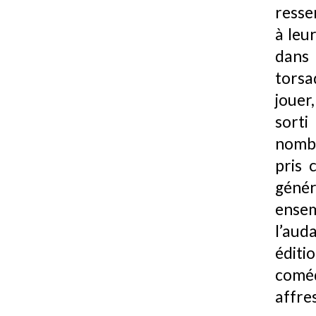
ressem
à leu
dans 
torsa
jouer
sorti
nombr
pris 
géne
ensem
l’auda
édit
comé
affres