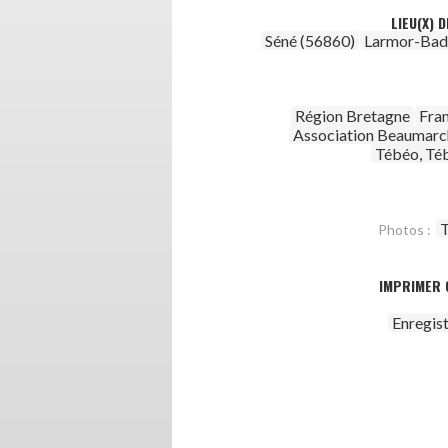
LIEU(X) 
Séné (56860)
Larmor-Bad
Région Bretagne
Fra
Association Beaumar
Tébéo, Té
T
Photos :
IMPRIMER 
Enregis