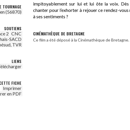
impitoyablement sur lui et lui ôte la voix. Dès
DE TOURNAGE
chanter pour l’exhorter à rejouer ce rendez-vous 
en (56870)
à ses sentiments ?
SOUTIENS
CINÉMATHÈQUE DE BRETAGNE
nce 2
CNC
chais-SACD
Ce film a été déposé à la Cinémathèque de Bretagne.
bésud, TVR
LIENS
élécharger
CETTE FICHE
Imprimer
trer en PDF