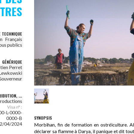
ÎTRES
E TECHNIQUE
on
Français
ous publics
GÉNÉRIQUE
tien Perret
 Lewkowski
Gouverneur
IBUTION, ...
roductions
Visa n° :
00-L-0000-
SYNOPSIS
0000-B
2/04/2024
Morbihan, fin de formation en ostréiculture. A
déclarer sa flamme à Darya, il panique et dit tout