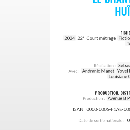
HU
FICH
2024
22'
Court métrage
Ficti
T
Sébas
Réalisation :
Andranic Manet
Yovel
Avec :
Louisiane 
PRODUCTION, DISTR
Avenue B P
Production :
ISAN : 0000-0006-F1AE-00
0
Date de sortie nationale :