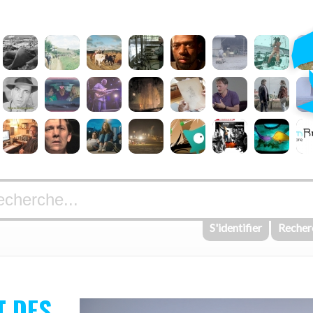
S'identifier
Recher
T DES