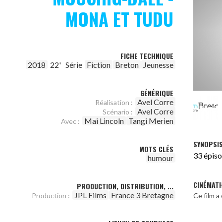
MONA ET TUDU
FICHE TECHNIQUE
2018
22'
Série
Fiction
Breton
Jeunesse
GÉNÉRIQUE
Avel Corre
Réalisation :
Avel Corre
Scénario :
Mai Lincoln
Tangi Merien
Avec :
SYNOPSI
MOTS CLÉS
33 épis
humour
CINÉMAT
PRODUCTION, DISTRIBUTION, ...
JPL Films
France 3 Bretagne
Production :
Ce film 