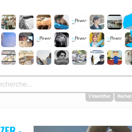
S'identifier
Recher
ZER -