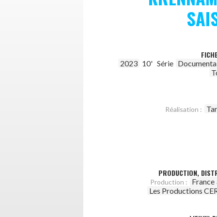
SAI
FICH
2023
10'
Série
Documenta
T
Ta
Réalisation :
PRODUCTION, DISTR
France 
Production :
Les Productions C