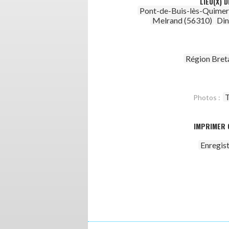
LIEU(X) 
Pont-de-Buis-lès-Quimer
Melrand (56310)
Din
Région Bret
T
Photos :
IMPRIMER 
Enregis