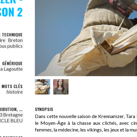
SON 2
E TECHNIQUE
ire
Breton
ous publics
GÉNÉRIQUE
ra Lagoutte
MOTS CLÉS
histoire
SYNOPSIS
IBUTION, ...
3 Bretagne
Dans cette nouvelle saison de Krennamzer, Tara
ERCLE BLEU
le Moyen-Âge à la chasse aux clichés, avec ci
femmes, la médecine, les vikings, les jeux et la m