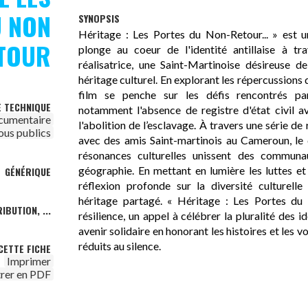
U NON
SYNOPSIS
Héritage : Les Portes du Non-Retour... » est 
TOUR
plonge au coeur de l'identité antillaise à tr
réalisatrice, une Saint-Martinoise désireuse 
héritage culturel. En explorant les répercussions 
film se penche sur les défis rencontrés par
E TECHNIQUE
notamment l'absence de registre d'état civil 
cumentaire
l'abolition de l’esclavage. À travers une série 
ous publics
avec des amis Saint-martinois au Cameroun, le
résonances culturelles unissent des communau
géographie. En mettant en lumière les luttes et 
GÉNÉRIQUE
réflexion profonde sur la diversité culturell
héritage partagé. « Héritage : Les Portes du 
IBUTION, ...
résilience, un appel à célébrer la pluralité des i
avenir solidaire en honorant les histoires et les 
réduits au silence.
CETTE FICHE
Imprimer
trer en PDF