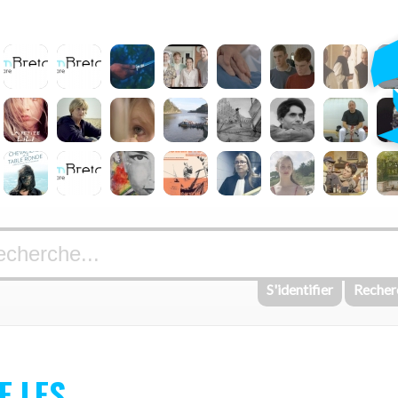
S'identifier
Recher
E LES