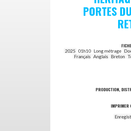
PORTES D
RE
FICH
2025
01h10
Long métrage
Do
Français
Anglais
Breton
T
PRODUCTION, DISTR
IMPRIMER 
Enregis