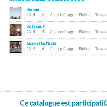
Horizon
2014
10'
Court métrage
Fiction
Tous p
Où t'étais ?
2015
14'
Court métrage
Fiction
Tous p
Jason et Le Pirate
2019
16'
Court métrage
Fiction
Tous p
Ce catalogue est participatif