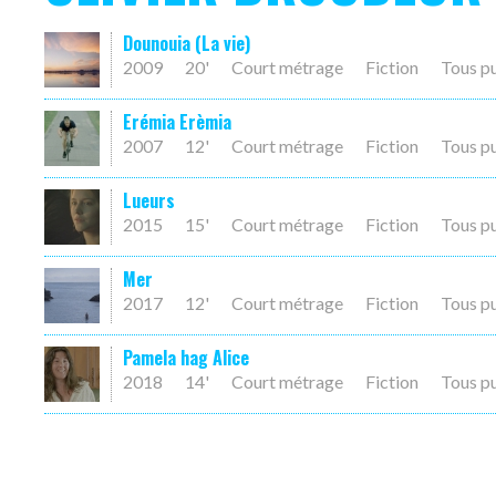
Dounouia (La vie)
2009
20'
Court métrage
Fiction
Tous p
Erémia Erèmia
2007
12'
Court métrage
Fiction
Tous p
Lueurs
2015
15'
Court métrage
Fiction
Tous p
Mer
2017
12'
Court métrage
Fiction
Tous p
Pamela hag Alice
2018
14'
Court métrage
Fiction
Tous p