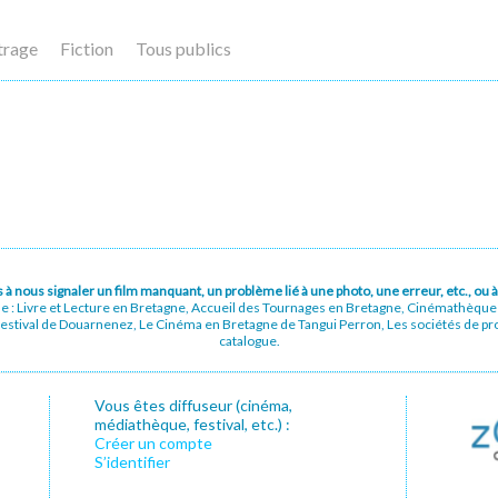
trage
Fiction
Tous publics
pas à nous signaler un film manquant, un problème lié à une photo, une erreur, etc., o
ue : Livre et Lecture en Bretagne, Accueil des Tournages en Bretagne, Cinémathèqu
stival de Douarnenez, Le Cinéma en Bretagne de Tangui Perron, Les sociétés de prod
catalogue.
Vous êtes diffuseur (cinéma,
médiathèque, festival, etc.) :
Créer un compte
S’identifier