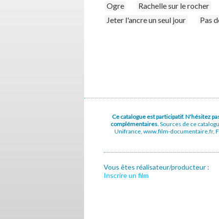
Ogre
Rachelle sur le rocher
Jeter l'ancre un seul jour
Pas de
Ce catalogue est participatif. N'hésitez 
complémentaires.
Sources de ce catalog
Unifrance, www.film-documentaire.fr, Fe
Vous êtes réalisateur/producteur :
Inscrire un film