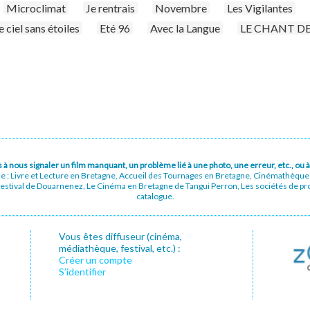
Microclimat
Je rentrais
Novembre
Les Vigilantes
 ciel sans étoiles
Eté 96
Avec la Langue
LE CHANT DE
pas à nous signaler un film manquant, un problème lié à une photo, une erreur, etc., o
ue : Livre et Lecture en Bretagne, Accueil des Tournages en Bretagne, Cinémathèqu
stival de Douarnenez, Le Cinéma en Bretagne de Tangui Perron, Les sociétés de prod
catalogue.
Vous êtes diffuseur (cinéma,
médiathèque, festival, etc.) :
Créer un compte
S’identifier