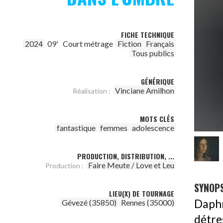
FICHE TECHNIQUE
2024
09'
Court métrage
Fiction
Français
Tous publics
GÉNÉRIQUE
Vinciane Amilhon
Réalisation :
MOTS CLÉS
fantastique
femmes
adolescence
PRODUCTION, DISTRIBUTION, ...
Faire Meute / Love et Leu
Production :
SYNOPS
LIEU(X) DE TOURNAGE
Daphn
Gévezé (35850)
Rennes (35000)
détre