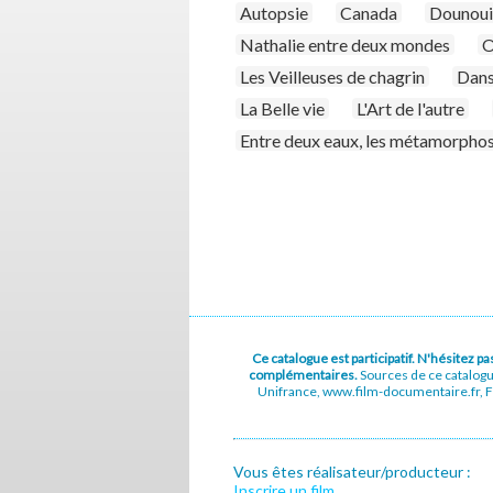
Autopsie
Canada
Dounouia
Nathalie entre deux mondes
O
Les Veilleuses de chagrin
Dans
La Belle vie
L'Art de l'autre
Entre deux eaux, les métamorphos
Ce catalogue est participatif. N'hésitez 
complémentaires.
Sources de ce catalog
Unifrance, www.film-documentaire.fr, Fe
Vous êtes réalisateur/producteur :
Inscrire un film