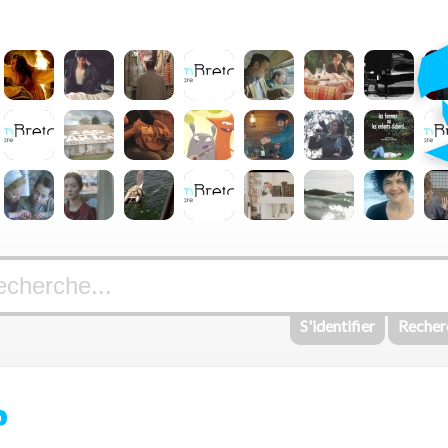
S'identifier
Recher
P