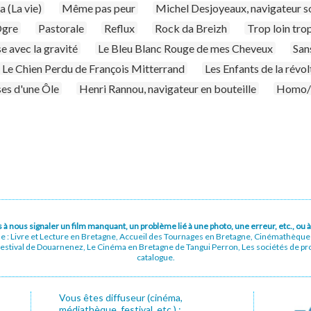
 (La vie)
Même pas peur
Michel Desjoyeaux, navigateur so
gre
Pastorale
Reflux
Rock da Breizh
Trop loin tro
e avec la gravité
Le Bleu Blanc Rouge de mes Cheveux
San
Le Chien Perdu de François Mitterrand
Les Enfants de la révol
es d'une Ôle
Henri Rannou, navigateur en bouteille
Homo/
pas à nous signaler un film manquant, un problème lié à une photo, une erreur, etc., o
ue : Livre et Lecture en Bretagne, Accueil des Tournages en Bretagne, Cinémathèqu
stival de Douarnenez, Le Cinéma en Bretagne de Tangui Perron, Les sociétés de prod
catalogue.
Vous êtes diffuseur (cinéma,
médiathèque, festival, etc.) :