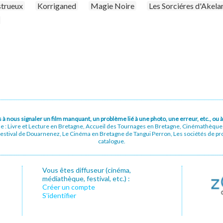
strueux
Korriganed
Magie Noire
Les Sorciéres d'Akela
pas à nous signaler un film manquant, un problème lié à une photo, une erreur, etc., o
ue : Livre et Lecture en Bretagne, Accueil des Tournages en Bretagne, Cinémathèqu
stival de Douarnenez, Le Cinéma en Bretagne de Tangui Perron, Les sociétés de prod
catalogue.
Vous êtes diffuseur (cinéma,
médiathèque, festival, etc.) :
Créer un compte
S’identifier