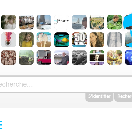
S'identifier
Recher
E