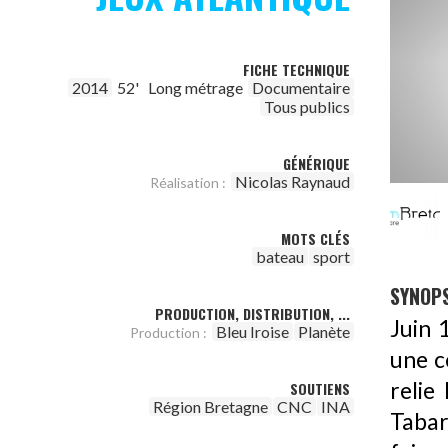
FICHE TECHNIQUE
2014
52'
Long métrage
Documentaire
Tous publics
GÉNÉRIQUE
Nicolas Raynaud
Réalisation :
MOTS CLÉS
bateau
sport
SYNOPS
PRODUCTION, DISTRIBUTION, ...
Juin 
Bleu Iroise
Planète
Production :
une c
relie
SOUTIENS
Région Bretagne
CNC
INA
Tabar