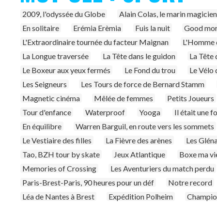
2009, l'odyssée du Globe
Alain Colas, le marin magicien
En solitaire
Erémia Erèmia
Fuis la nuit
Good mor
L'Extraordinaire tournée du facteur Maignan
L'Homme d
La Longue traversée
La Tête dans le guidon
La Tête 
Le Boxeur aux yeux fermés
Le Fond du trou
Le Vélo 
Les Seigneurs
Les Tours de force de Bernard Stamm
Magnetic cinéma
Mêlée de femmes
Petits Joueurs
Tour d'enfance
Waterproof
Yooga
Il était une f
En équilibre
Warren Barguil, en route vers les sommets
Le Vestiaire des filles
La Fièvre des arènes
Les Gléna
Tao, BZH tour by skate
Jeux Atlantique
Boxe ma vi
Memories of Crossing
Les Aventuriers du match perdu
Paris-Brest-Paris, 90 heures pour un déf
Notre record
Léa de Nantes à Brest
Expédition Polheim
Champio