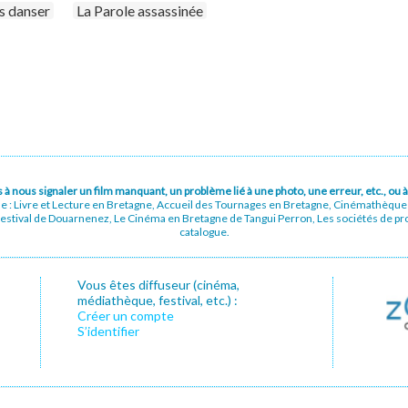
as danser
La Parole assassinée
pas à nous signaler un film manquant, un problème lié à une photo, une erreur, etc., o
ue : Livre et Lecture en Bretagne, Accueil des Tournages en Bretagne, Cinémathèqu
stival de Douarnenez, Le Cinéma en Bretagne de Tangui Perron, Les sociétés de prod
catalogue.
Vous êtes diffuseur (cinéma,
médiathèque, festival, etc.) :
Créer un compte
S’identifier