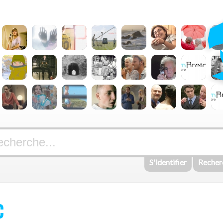
S'identifier
Recher
C