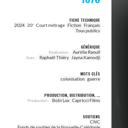
FICHE TECHNIQUE
2024
20'
Court métrage
Fiction
Français
Tous publics
GÉNÉRIQUE
Aurélia Raoull
Réalisation :
Raphaël Thiéry
Jayna Kamodji
Avec :
MOTS CLÉS
colonisation
guerre
PRODUCTION, DISTRIBUTION, ...
Bobi Lux
Capricci Films
Production :
SOUTIENS
CNC
Fonds de soutien de la Nouvelle-Calédonie