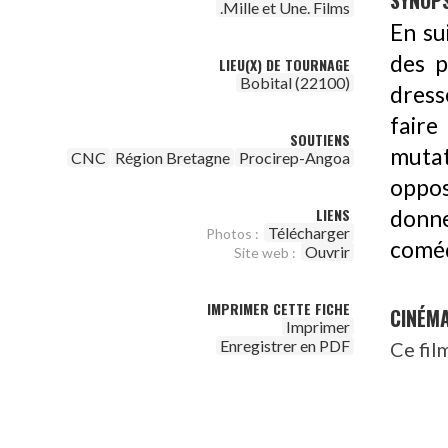
SYNOPS
.Mille et Une. Films
En su
des p
LIEU(X) DE TOURNAGE
Bobital (22100)
dress
faire
SOUTIENS
muta
CNC
Région Bretagne
Procirep-Angoa
oppos
LIENS
donne
Télécharger
Photos :
coméd
Ouvrir
Site web :
IMPRIMER CETTE FICHE
CINÉM
Imprimer
Enregistrer en PDF
Ce fil