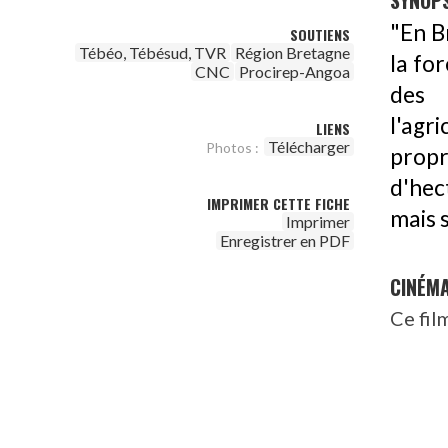
SYNOPS
"En B
SOUTIENS
Tébéo, Tébésud, TVR
Région Bretagne
la fo
CNC
Procirep-Angoa
des 
l'ag
LIENS
Télécharger
Photos :
propr
d'hec
IMPRIMER CETTE FICHE
mais s
Imprimer
Enregistrer en PDF
CINÉM
Ce fil