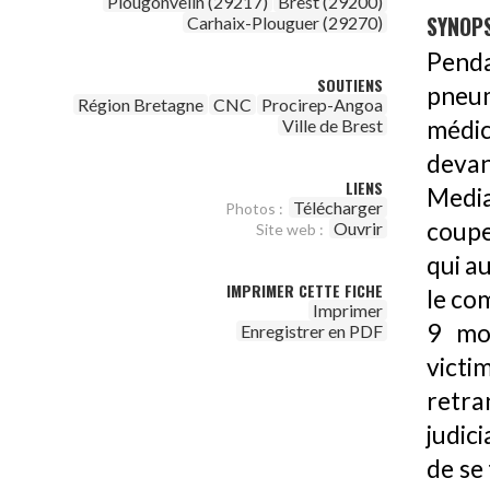
Plougonvelin (29217)
Brest (29200)
SYNOPS
Carhaix-Plouguer (29270)
Penda
SOUTIENS
pneum
Région Bretagne
CNC
Procirep-Angoa
médic
Ville de Brest
devan
LIENS
Media
Télécharger
Photos :
coupe
Ouvrir
Site web :
qui au
IMPRIMER CETTE FICHE
le co
Imprimer
9 mo
Enregistrer en PDF
victim
retra
judic
de se 