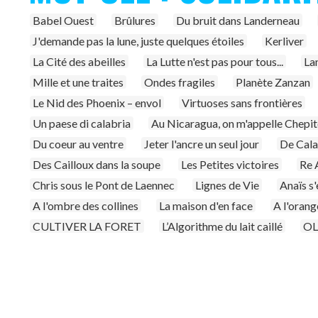
Babel Ouest
Brûlures
Du bruit dans Landerneau
J'demande pas la lune, juste quelques étoiles
Kerliver
La Cité des abeilles
La Lutte n'est pas pour tous...
La
Mille et une traites
Ondes fragiles
Planète Zanzan
Le Nid des Phoenix – envol
Virtuoses sans frontières
Un paese di calabria
Au Nicaragua, on m'appelle Chepi
Du coeur au ventre
Jeter l'ancre un seul jour
De Calai
Des Cailloux dans la soupe
Les Petites victoires
Re 
Chris sous le Pont de Laennec
Lignes de Vie
Anaïs s'
A l'ombre des collines
La maison d'en face
A l'orang
CULTIVER LA FORET
L’Algorithme du lait caillé
OL