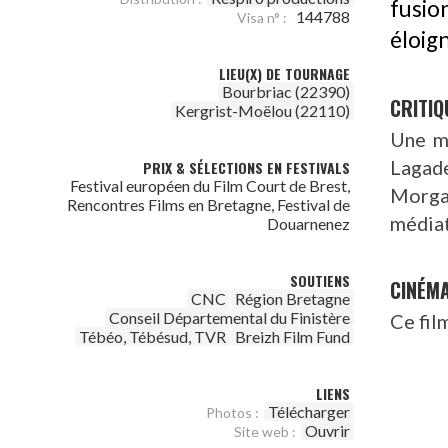
fusio
144788
Visa n° :
éloig
LIEU(X) DE TOURNAGE
Bourbriac (22390)
CRITIQ
Kergrist-Moëlou (22110)
Une me
Lagad
PRIX & SÉLECTIONS EN FESTIVALS
Festival européen du Film Court de Brest,
Morg
Rencontres Films en Bretagne, Festival de
média
Douarnenez
SOUTIENS
CINÉM
CNC
Région Bretagne
Conseil Départemental du Finistère
Ce fil
Tébéo, Tébésud, TVR
Breizh Film Fund
LIENS
Télécharger
Photos :
Ouvrir
Site web :