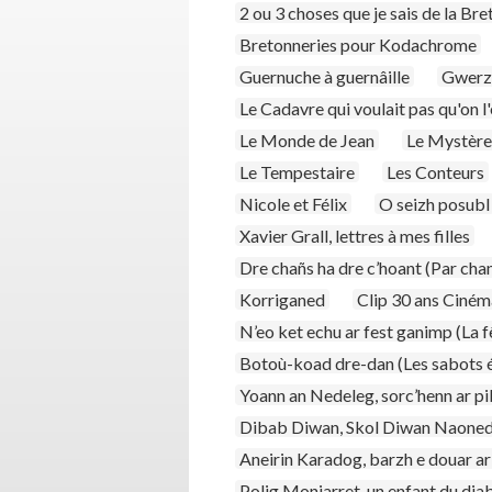
2 ou 3 choses que je sais de la Bret
Bretonneries pour Kodachrome
Guernuche à guernâille
Gwerz
Le Cadavre qui voulait pas qu'on l
Le Monde de Jean
Le Mystère
Le Tempestaire
Les Conteurs
Nicole et Félix
O seizh posubl
Xavier Grall, lettres à mes filles
Dre chañs ha dre c’hoant (Par chanc
Korriganed
Clip 30 ans Ciné
N’eo ket echu ar fest ganimp (La f
Botoù-koad dre-dan (Les sabots é
Yoann an Nedeleg, sorc’henn ar pib
Dibab Diwan, Skol Diwan Naone
Aneirin Karadog, barzh e douar a
Polig Monjarret, un enfant du dia