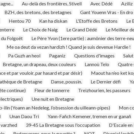
agne...
Au-delà des frontières, Stivell
Avec Dédé
Aziliz
BZH, des bretons, des bretagnes
Gant Youenn Vras - En dro
Hentou 70
Kan ha diskan
L'Etoffe des Bretons
Le 
'enterre
Le Choix de Naig
Le Grand Dédé
Le Meilleur d
 du Folgoët
Le Père Yvon (1ere partie) : aumônier des terre-ne
Me oa deut da vezan hardizh ! Quand je suis devenue Hardie !
Pa Guzh an heol
Paganiz
Questions d'images
Salut
Bretagne, un drapeau, deux couleurs
Lannoù Telo
Quatre 
e et par vouloir, par hasard et par désir)
Maout ha n’eo ket kog
mathèque de Bretagne
Danse, poussin.
Le Dernier défi
Ya
ête continue)
Fleur de tonnerre
Treizhourien, les passeurs
lectriques)
Une nuit en Bretagne
-ilin (Yoann an Nedeleg, l’obsession du uilleann-pipes)
Mon co
d
Unan Daou Tri
Yann-Fañch Kemener, tremen en ur ganañ
r varzhed
39-45 La Bretagne sous l'occupation
D'Escale en 
ble
Redanserons-nous la gavotte ?
NOZ
Disonjal (oubli