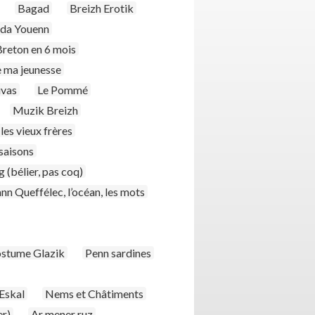
Bagad
Breizh Erotik
 da Youenn
Breton en 6 mois
e ma jeunesse
uvas
Le Pommé
Muzik Breizh
 les vieux frères
saisons
 (bélier, pas coq)
nn Queffélec, l’océan, les mots
stume Glazik
Penn sardines
Eskal
Nems et Châtiments
er)
Ar mener ruz