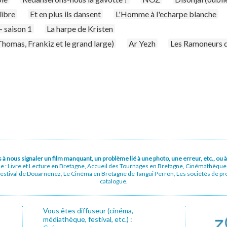
libre
Et en plus ils dansent
L'Homme à l'echarpe blanche
saison 1
La harpe de Kristen
homas, Frankiz et le grand large)
Ar Yezh
Les Ramoneurs de
pas à nous signaler un film manquant, un problème lié à une photo, une erreur, etc., o
ue : Livre et Lecture en Bretagne, Accueil des Tournages en Bretagne, Cinémathèqu
stival de Douarnenez, Le Cinéma en Bretagne de Tangui Perron, Les sociétés de prod
catalogue.
Vous êtes diffuseur (cinéma,
médiathèque, festival, etc.) :