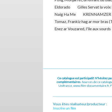
Eldorado
Gilles Servat la voix 
Naig Ha Me
KRENNAMZER - 
Tomaz, Frankiz hag ar mor bras (T
Enez ar Vouzared, l'île aux sourds
Ce catalogue est participatif. N'hésitez 
complémentaires.
Sources de ce catalog
Unifrance, www.film-documentaire.fr, Fe
Vous êtes réalisateur/producteur :
Inscrire un film