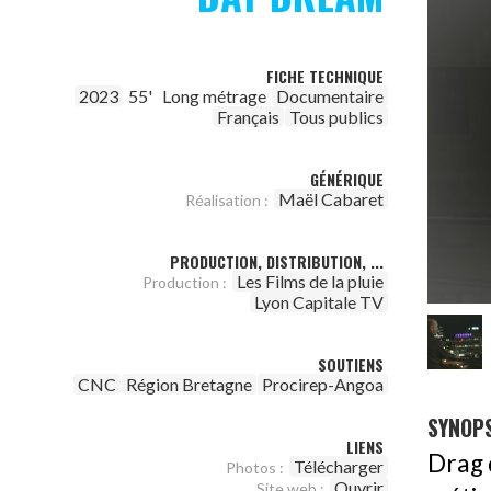
FICHE TECHNIQUE
2023
55'
Long métrage
Documentaire
Français
Tous publics
GÉNÉRIQUE
Maël Cabaret
Réalisation :
PRODUCTION, DISTRIBUTION, ...
Les Films de la pluie
Production :
Lyon Capitale TV
SOUTIENS
CNC
Région Bretagne
Procirep-Angoa
SYNOPS
LIENS
Drag 
Télécharger
Photos :
Ouvrir
Site web :