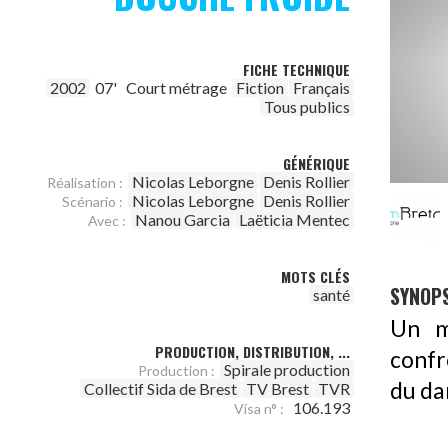
FICHE TECHNIQUE
2002
07'
Court métrage
Fiction
Français
Tous publics
GÉNÉRIQUE
Nicolas Leborgne
Denis Rollier
Réalisation :
Nicolas Leborgne
Denis Rollier
Scénario :
Nanou Garcia
Laëticia Mentec
Avec :
MOTS CLÉS
SYNOPS
santé
Un m
PRODUCTION, DISTRIBUTION, ...
confr
Spirale production
Production :
du da
Collectif Sida de Brest
TV Brest
TVR
106.193
Visa n° :