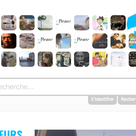
S'identifier
Recher
SŒURS