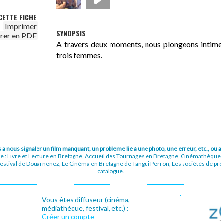
CETTE FICHE
Imprimer
SYNOPSIS
trer en PDF
A travers deux moments, nous plongeons intime
trois femmes.
pas à nous signaler un film manquant, un problème lié à une photo, une erreur, etc., o
ue : Livre et Lecture en Bretagne, Accueil des Tournages en Bretagne, Cinémathèqu
stival de Douarnenez, Le Cinéma en Bretagne de Tangui Perron, Les sociétés de prod
catalogue.
Vous êtes diffuseur (cinéma,
médiathèque, festival, etc.) :
Créer un compte