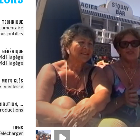
E TECHNIQUE
cumentaire
ous publics
GÉNÉRIQUE
id Hagège
id Hagège
MOTS CLÉS
e
vieillesse
IBUTION, ...
Productions
LIENS
élécharger