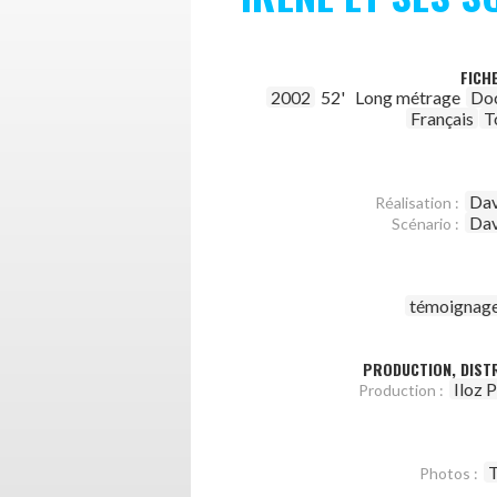
FICH
2002
52'
Long métrage
Do
Français
T
Dav
Réalisation :
Dav
Scénario :
témoignag
PRODUCTION, DISTR
Iloz 
Production :
T
Photos :