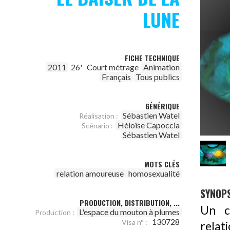
LUNE
FICHE TECHNIQUE
2011
26'
Court métrage
Animation
Français
Tous publics
GÉNÉRIQUE
Sébastien Watel
Réalisation :
Héloïse Capoccia
Scénario :
Sébastien Watel
MOTS CLÉS
relation amoureuse
homosexualité
SYNOPS
PRODUCTION, DISTRIBUTION, ...
Un c
L'espace du mouton à plumes
Production :
130728
Visa n° :
relat