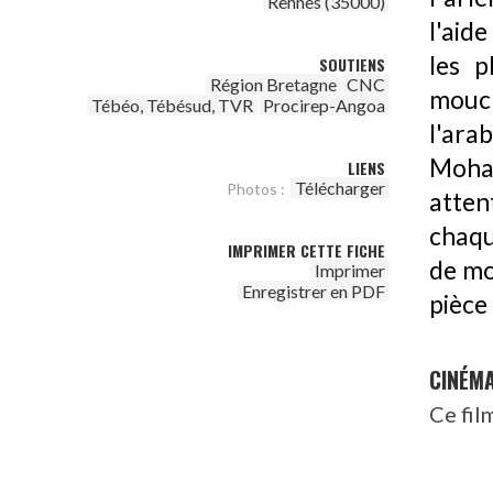
Rennes (35000)
l'aid
les p
SOUTIENS
Région Bretagne
CNC
mouch
Tébéo, Tébésud, TVR
Procirep-Angoa
l'ara
Moha
LIENS
Télécharger
Photos :
atten
chaqu
IMPRIMER CETTE FICHE
de mo
Imprimer
Enregistrer en PDF
pièce 
CINÉM
Ce fil